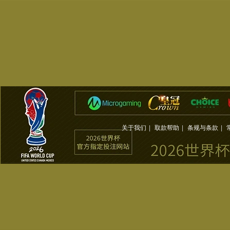
关于我们
|
取款帮助
|
条规与条款
|