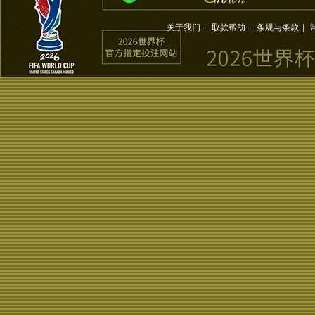
关于我们
|
取款帮助
|
条规与条款
|