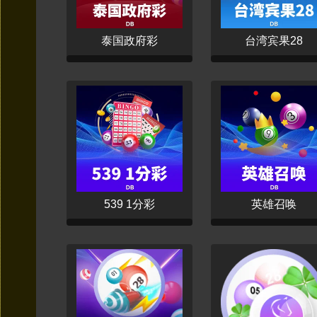
泰国政府彩
台湾宾果28
立刻开始
立刻开始
539 1分彩
英雄召唤
立刻开始
立刻开始