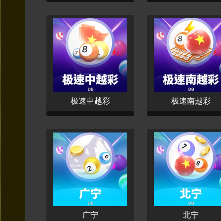
立刻开始
立刻开始
极速中越彩
极速南越彩
立刻开始
立刻开始
广宁
北宁