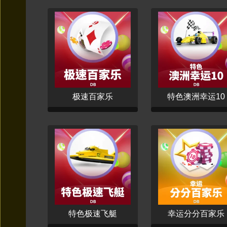
立刻开始
立刻开始
极速百家乐
特色澳洲幸运10
立刻开始
立刻开始
特色极速飞艇
幸运分分百家乐