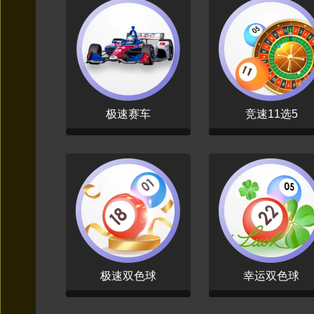
立刻开始
立刻开始
极速赛车
竞速11选5
立刻开始
立刻开始
极速双色球
幸运双色球