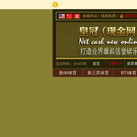
收藏本站
|
线路检测
|
牌照展
首页
立即开户
体育
北京时间：14:43:00
新IM体育
新三昇体育
BTI体育