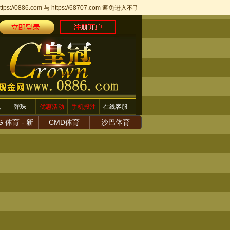
//0886.com 与 https://68707.com 避免进入不了本站娱乐 请您在打开我司网址前 添加h
玩
弹珠
优惠活动
手机投注
在线客服
G 体育 - 新
CMD体育
沙巴体育